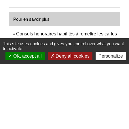
Pour en savoir plus
Consuls honoraires habilités à remettre les cartes
open_in_new
d'identité et les passeports
This site uses cookies and gives you control over what you want
Legifrance
to activate
OK, accept all
Deny all cookies
Personalize
Signaler une erreur sur cette page
Nous contacter
Commune de Puylaurens
1 rue de la Mairie
81700 Puylaurens - FRANCE