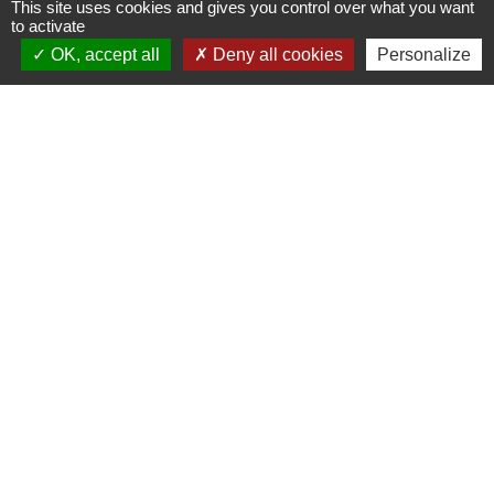
This site uses cookies and gives you control over what you want
to activate
Signaler une erreur sur cette page
OK, accept all
Deny all cookies
Personalize
Nous contacter
Commune de Puylaurens
1 rue de la Mairie
81700 Puylaurens - FRANCE
+33 5 63 75 00 18
Contact par formulaire
-
-