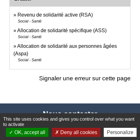
Revenu de solidarité active (RSA)
Social - Santé
Allocation de solidarité spécifique (ASS)
Social - Santé
Allocation de solidarité aux personnes âgées
(Aspa)
Social - Santé
Signaler une erreur sur cette page
Nous contacter
This site uses cookies and gives you control over what you want
to activate
Commune de Puylaurens
OK, accept all
Deny all cookies
Personalize
1 rue de la Mairie