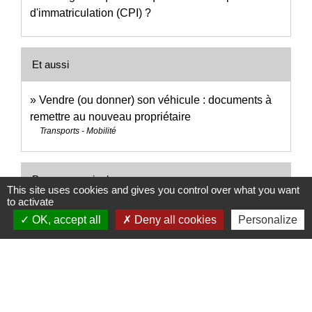
d'immatriculation (CPI) ?
Et aussi
Vendre (ou donner) son véhicule : documents à
remettre au nouveau propriétaire
Transports - Mobilité
Pour en savoir plus
This site uses cookies and gives you control over what you want
to activate
Immatriculation du véhicule : vidéos présentant la
OK, accept all
Deny all cookies
Personalize
open_in_new
démarche étape par étape
Agence nationale des titres sécurisés (ANTS)
open_in_new
Points numériques
Ministère chargé de l'intérieur
open_in_new
Importation en France d'un véhicule