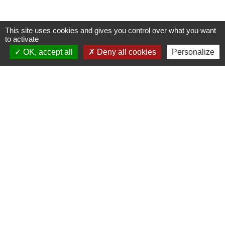
This site uses cookies and gives you control over what you want
to activate
Nous contacter
OK, accept all
Deny all cookies
Personalize
Commune de Puylaurens
1 rue de la Mairie
81700 Puylaurens - FRANCE
+33 5 63 75 00 18
Contact par formulaire
Mentions légales
-
Politique de confidentialité
-
Accessibilité
-
Plan du site
-