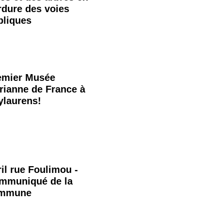
rdure des voies
bliques
emier Musée
rianne de France à
ylaurens!
il rue Foulimou -
mmuniqué de la
mmune