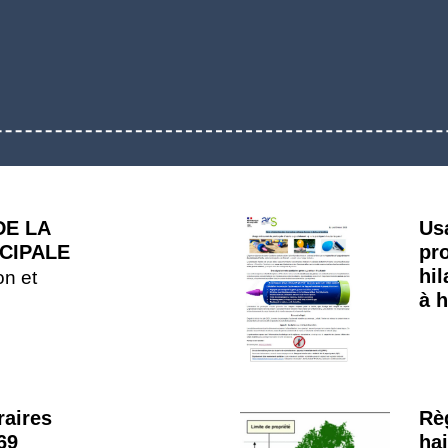
DE LA
Us
ICIPALE
pr
hil
on et
à 
raires
Rè
69
hai