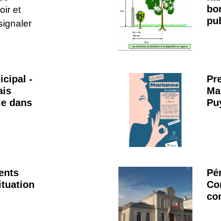
bo
oir et
pu
ignaler
cipal -
Pr
ais
Ma
le dans
Pu
ents
Pér
ituation
Co
co