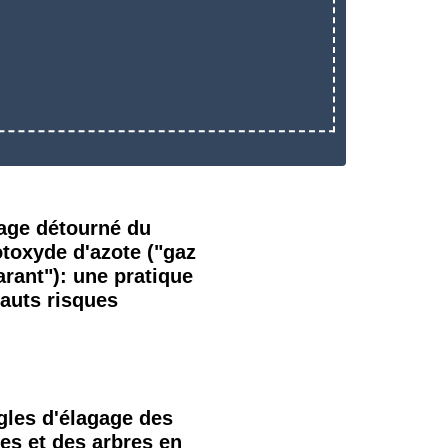
age détourné du
otoxyde d'azote ("gaz
arant"): une pratique
hauts risques
gles d'élagage des
es et des arbres en