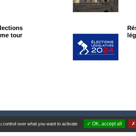
lections
Ré
ème tour
lég
Nous contacter
 control over what you want to activate
OK, accept all
Commune de Puylaurens